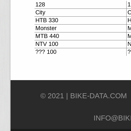
128
1
City
C
HTB 330
H
Monster
M
MTB 440
M
NTV 100
N
??? 100
?
© 2021 |
INFO@BIK